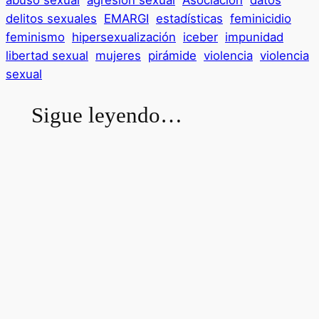
abuso sexual
agresión sexual
Asociación
datos
delitos sexuales
EMARGI
estadísticas
feminicidio
feminismo
hipersexualización
iceber
impunidad
libertad sexual
mujeres
pirámide
violencia
violencia
sexual
Sigue leyendo…